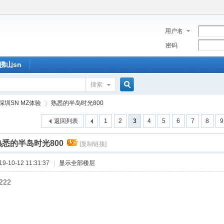
用户名
密码
佛山sn
搜索
搜
深圳SN MZ体验
熟悉的半岛时光800
返回列表
1
2
3
4
5
6
7
8
9
索
熟悉的半岛时光800
[复制链接]
›
-10-12 11:31:37
|
显示全部楼层
222