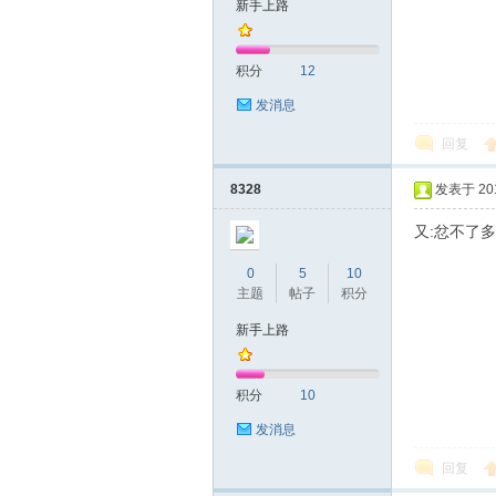
新手上路
友
积分
12
发消息
回复
8328
发表于 2019
又:忿不了
网
0
5
10
主题
帖子
积分
新手上路
积分
10
发消息
回复
论