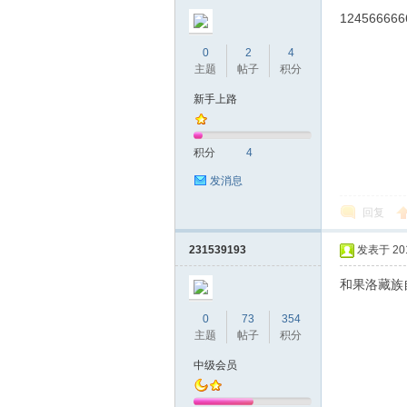
圳
124566666
0
2
4
主题
帖子
积分
新手上路
积分
4
发消息
条
回复
231539193
发表于 2019
和果洛藏族
0
73
354
主题
帖子
积分
中级会员
友