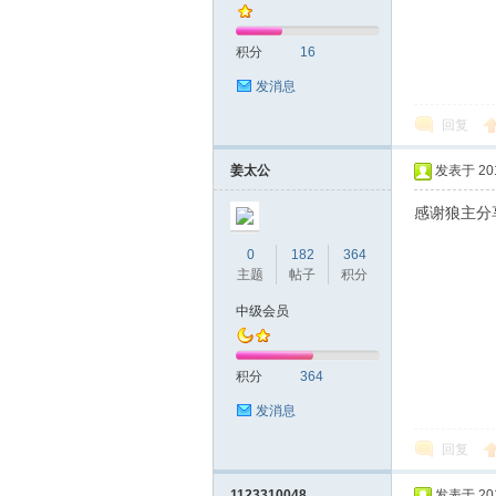
积分
16
发消息
回复
深
姜太公
发表于 2019
感谢狼主分
0
182
364
主题
帖子
积分
中级会员
积分
364
圳
发消息
回复
1123310048
发表于 2019