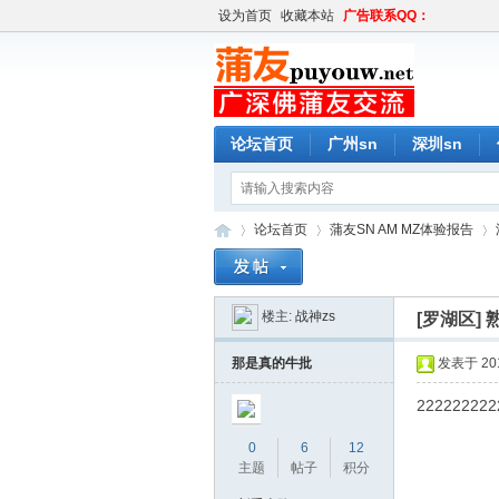
设为首页
收藏本站
广告联系QQ：
论坛首页
广州sn
深圳sn
论坛首页
蒲友SN AM MZ体验报告
楼主:
战神zs
[罗湖区]
蒲
»
›
›
那是真的牛批
发表于 2019
222222222
0
6
12
主题
帖子
积分