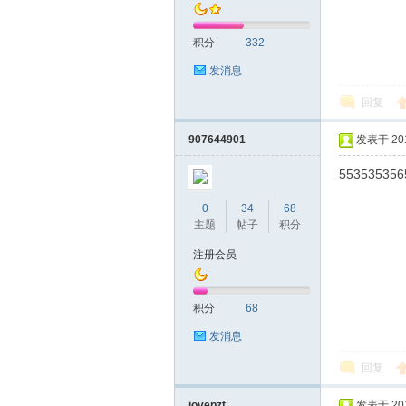
积分
332
发消息
回复
深
907644901
发表于 2019
553535356
0
34
68
主题
帖子
积分
注册会员
积分
68
圳
发消息
回复
jovepzt
发表于 2019