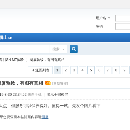
用户名
密码
佛山sn
搜索
搜
深圳SN MZ体验
岗厦孰钕，有图有真相
返回列表
1
2
3
4
5
6
7
8
9
索
岗厦孰钕，有图有真相
[复制链接]
›
-8-30 23:34:52
来自手机
|
显示全部楼层
大点，但服务可以保养得好。值得一试。先发个图片看下…
果您要查看本帖隐藏内容请
回复