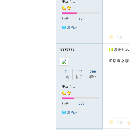
中级会员
友
积分
324
发消息
回复
5879775
发表于 2019
啦咯啦咯啦
网
0
149
299
主题
帖子
积分
中级会员
积分
299
发消息
回复
论