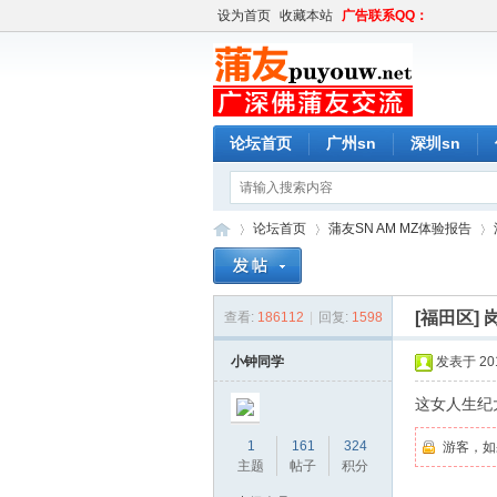
设为首页
收藏本站
广告联系QQ：
论坛首页
广州sn
深圳sn
论坛首页
蒲友SN AM MZ体验报告
[福田区]
查看:
186112
|
回复:
1598
蒲
»
›
›
小钟同学
发表于 2019
这女人生纪
1
161
324
游客，如
主题
帖子
积分