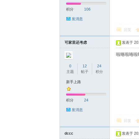
积分
106
网|
发消息
回复
可家里还考虑
发表于 2019
啦咯啦咯啦
0
12
24
主题
帖子
积分
深
新手上路
积分
24
发消息
回复
dccc
发表于 2019