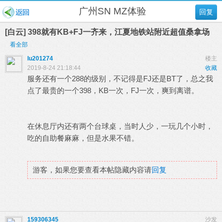
广州SN MZ体验
回复
[白云] 398就有KB+FJ一齐来，江夏地铁站附近超值桑拿场
看全部
lu201274
楼主
2019-8-24 21:18:44
收藏
服务还有一个288的级别，不记得是FJ还是BT了，总之我
点了最贵的一个398，KB一次，FJ一次，爽到离谱。
在休息厅内还有两个台球桌，当时人少，一玩几个小时，
吃的自助餐麻麻，但是水果不错。
游客，如果您要查看本帖隐藏内容请
回复
159306345
沙发