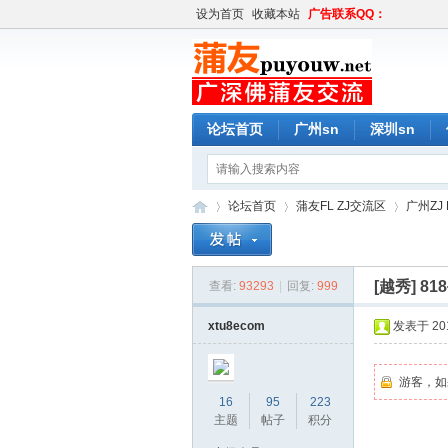
设为首页
收藏本站
广告联系QQ：
论坛首页
广州sn
深圳sn
论坛首页
蒲友FL ZJ交流区
广州ZJ 
[越秀]
8
查看:
93293
|
回复:
999
蒲
»
›
›
xtu8ecom
发表于 2019
游客，如
16
95
223
主题
帖子
积分