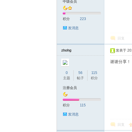
中级会员
友
积分
223
发消息
回复
zhohg
发表于 2019
谢谢分享！
网
0
56
115
主题
帖子
积分
注册会员
积分
115
发消息
回复
论