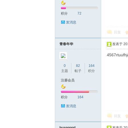
积分
72
发消息
回复
深
青春年华
发表于 2019
4567rtuufh
0
82
164
主题
帖子
积分
注册会员
积分
164
圳
发消息
回复
huangqqd
发表于 2019