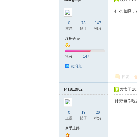
什么鬼啊，
0
73
147
主题
帖子
积分
桑
注册会员
积分
147
发消息
回复
z41812962
发表于 2019
拿
付费包你吃
0
13
26
主题
帖子
积分
新手上路