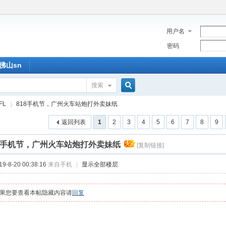
用户名
密码
佛山sn
搜索
搜
FL
818手机节，广州火车站炮打外卖妹纸
返回列表
1
2
3
4
5
6
7
8
9
索
18手机节，广州火车站炮打外卖妹纸
[复制链接]
›
-8-20 00:38:16
来自手机
|
显示全部楼层
果您要查看本帖隐藏内容请
回复