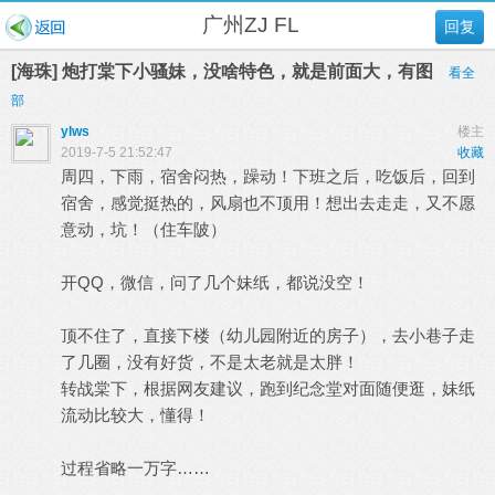
广州ZJ FL
回复
[海珠] 炮打棠下小骚妹，没啥特色，就是前面大，有图
看全
部
ylws
楼主
2019-7-5 21:52:47
收藏
周四，下雨，宿舍闷热，躁动！下班之后，吃饭后，回到
宿舍，感觉挺热的，风扇也不顶用！想出去走走，又不愿
意动，坑！（住车陂）
开QQ，微信，问了几个妹纸，都说没空！
顶不住了，直接下楼（幼儿园附近的房子），去小巷子走
了几圈，没有好货，不是太老就是太胖！
转战棠下，根据网友建议，跑到纪念堂对面随便逛，妹纸
流动比较大，懂得！
过程省略一万字……