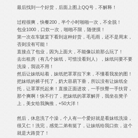
最后找到一个好货，后面上图上QQ号，不解释！
过程很爽，快餐200，半个小时啪啪一次，不全脱！
包业1000，口炊一次，啪啪不限，随便摸！
第一次在车陂棠下看到这种好货，毛毛雨，还不是周末，
否则没有可能！
直接点了包业，因为上面大，不能像以前那么玩了！
去出租房（有几个妹纸，可惜没看到人），妹纸问要不要
洗澡，我说不用！
然后让妹纸站着，妹纸把罩罩拉下来，不懂看我发的图！
把妹纸的裤子托了，奶大容易下垂，所以没有让妹纸全
托，让罩罩托起来！直接正面进攻，一手扶臀一手扶背，
那个爽啊！快不行了，把妹纸的罩罩解开，我坐在凳子
上，美女给我胸推，+50大洋！
然后，休息洗了个澡，个人有一个爱好就是看妹纸洗澡，
很又仁！洗完，感觉二弟有挺了，让妹纸给我口炊，这个
就是大路货了！