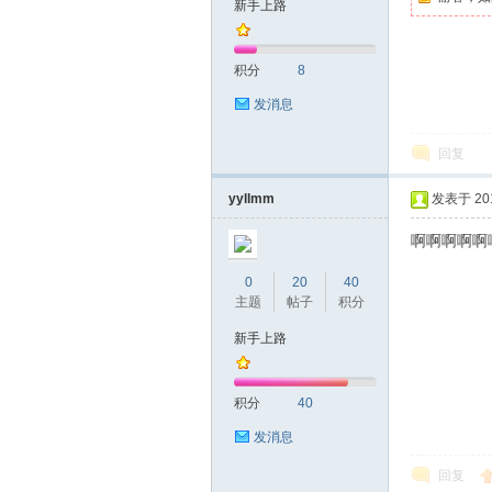
新手上路
友
积分
8
发消息
回复
yyllmm
发表于 2019
啊啊啊啊啊
网
0
20
40
主题
帖子
积分
新手上路
积分
40
发消息
回复
论