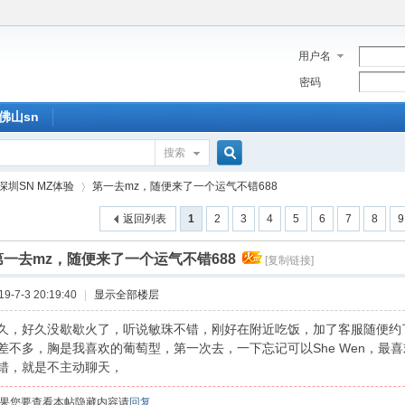
用户名
密码
佛山sn
搜索
搜
深圳SN MZ体验
第一去mz，随便来了一个运气不错688
返回列表
1
2
3
4
5
6
7
8
9
索
第一去mz，随便来了一个运气不错688
[复制链接]
›
-7-3 20:19:40
|
显示全部楼层
久，好久没歇歇火了，听说敏珠不错，刚好在附近吃饭，加了客服随便约
差不多，胸是我喜欢的葡萄型，第一次去，一下忘记可以She Wen，最喜欢
错，就是不主动聊天，
果您要查看本帖隐藏内容请
回复