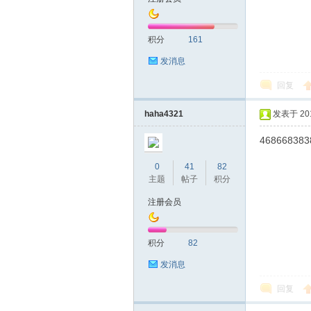
积分
161
发消息
回复
深
haha4321
发表于 2019
468668383
0
41
82
主题
帖子
积分
注册会员
圳
积分
82
发消息
回复