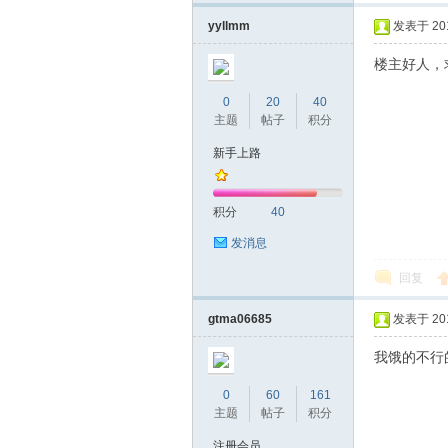
yyllmm
发表于 2019
楼主好人，
0
20
40
主题
帖子
积分
新手上路
坛
积分
40
发消息
回复
gtma06685
发表于 2019
我饿的不行
0
60
161
-
主题
帖子
积分
注册会员