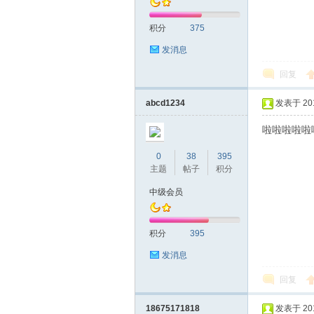
积分
375
网|
发消息
回复
abcd1234
发表于 2019
啦啦啦啦啦
0
38
395
主题
帖子
积分
深
中级会员
积分
395
发消息
回复
18675171818
发表于 2019