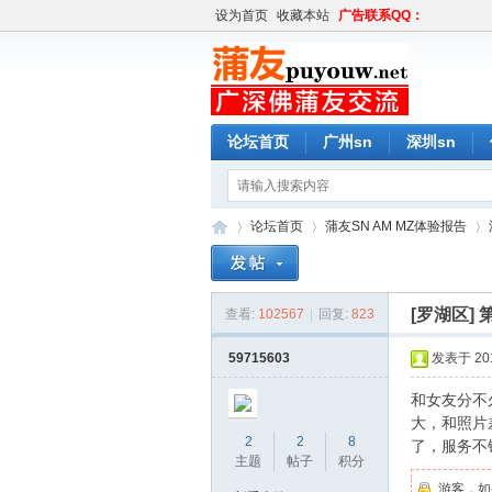
设为首页
收藏本站
广告联系QQ：
论坛首页
广州sn
深圳sn
论坛首页
蒲友SN AM MZ体验报告
[罗湖区]
查看:
102567
|
回复:
823
蒲
»
›
›
59715603
发表于 2019
和女友分不
大，和照片
2
2
8
了，服务不
主题
帖子
积分
游客，如