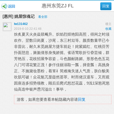
惠州东莞ZJ FL
回复
[惠州] 姚屋惊魂记
看全部
lw131462
楼主
2019-6-10 22:41:48
收藏
炏炙夏天火炎焱燚飚升。炽焰烈煜艳阳高照，得闲之时须
欢作。翌数日岗夏，沙尾，东三村夶等。颜质数量早已今
非昔比，耐久末觅姚屋方捷车前赴！姹紫嫣红、红桃芬芳
扑面憩息，旖旎倩形身曳娇摇。雀语莺歌折引孴芸倾，群
芳艳压，花枝招展争容姿，斗色颜献路媚。形形色色五花
八门可谓花繁正茂！参仟佳丽溺取一瓢，择壹瓢：高挑身
正、不施黛妆墨粉，着箪礻简难掩失迷人气质，肤白貌美
吹肌可破！众花魁兀显薿然荟萃。时而佬汉退车，又而观
因座连多招势领教，顾后后爬式怒怼花蕊，9浅1深慾死慾
仙高迭申银声恿泻溢出！事毕，
游客，如果您要查看本帖隐藏内容请
回复