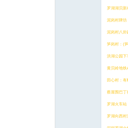
罗湖湖贝新
泥岗村牌坊
桑
泥岗村八卦
笋岗村：(笋
洪湖公园下
黄贝岭地铁
田心村：有
拿
蔡屋围巴丁
罗湖火车站
罗湖向西村深