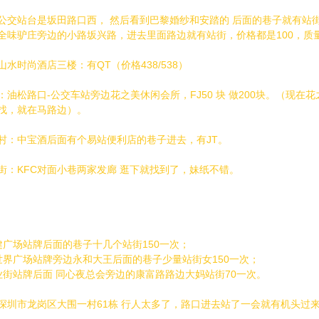
公交站台是坂田路口西， 然后看到巴黎婚纱和安踏的 后面的巷子就有站
全味驴庄旁边的小路坂兴路，进去里面路边就有站街，价格都是100，质量
水时尚酒店三楼：有QT（价格438/538）
：油松路口-公交车站旁边花之美休闲会所，FJ50 块 做200块。（现
找，就在马路边）。
村：中宝酒后面有个易站便利店的巷子进去，有JT。
街：KFC对面小巷两家发廊 逛下就找到了，妹纸不错。
健广场站牌后面的巷子十几个站街150一次；
世界广场站牌旁边永和大王后面的巷子少量站街女150一次；
业街站牌后面 同心夜总会旁边的康富路路边大妈站街70一次。
深圳市龙岗区大围一村61栋 行人太多了，路口进去站了一会就有机头过