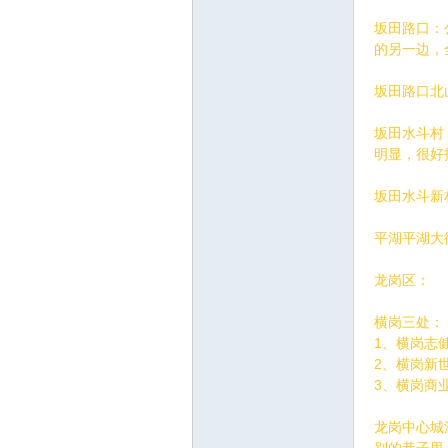
坂田路口：
的另一边，
坂田路口北山
坂田水斗村
明显，很好
品
坂田水斗新
平湖平湖大
龙岗区：
横岗三处：
1、横岗志
茶
2、横岗新
3、横岗商
龙岗中心城