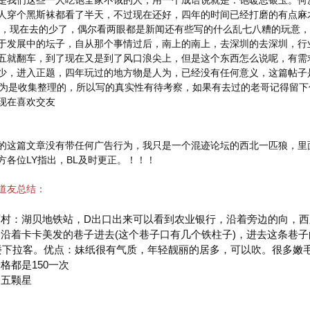
是我们这些一人吃饱全家不饿的人，用一个成语说就是：饱暖思银玉。何
人穿个黑斯袜都看了半天，不过现在还好，四年的时间已经打磨的有点麻
L，现在去的少了，偶尔看两眼都是新闻还有些写的什么乱七八糟的玩意
于发展中的坛子，自从那个事情过后，南上的南上，去深圳的去深圳，行
五就翻车，到了现在又是到了风口浪尖上，但是这个东西怎么说呢，有需
少，进入正题，四年玩过的地方物是人为，已经没有任何意义，这篇帖子
因为是收集整理的，所以写的真实性有待考察，如果有去过的老哥记得留
现在喜欢交友
的这篇文章没有带任何广告行为，我只是一个混迹论坛的西北一匹狼，里
方各位LY指出，BL及时更正。！！！
道友总结：
村：湖贝地铁站，D出口出来可以看到农业银行，沿着旁边的向，西
沿着卡卡美发的巷子进去(这个巷子口有几个铁柱子)，进去这条巷
楼下拉客。优点：妹纸很有气质，年轻靓丽的居多，可以吹。很多嫩
格都是150一次
：五颗星