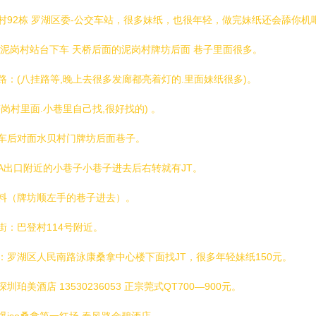
村92栋 罗湖区委-公交车站，很多妹纸，也很年轻，做完妹纸还会舔你机
 泥岗村站台下车 天桥后面的泥岗村牌坊后面 巷子里面很多。
路：(八挂路等,晚上去很多发廊都亮着灯的.里面妹纸很多)。
岗村里面.小巷里自己找,很好找的) 。
车后对面水贝村门牌坊后面巷子。
A出口附近的小巷子小巷子进去后右转就有JT。
料（牌坊顺左手的巷子进去）。
街：巴登村114号附近。
：罗湖区人民南路泳康桑拿中心楼下面找JT，很多年轻妹纸150元。
圳珀美酒店 13530236053 正宗莞式QT700—900元。