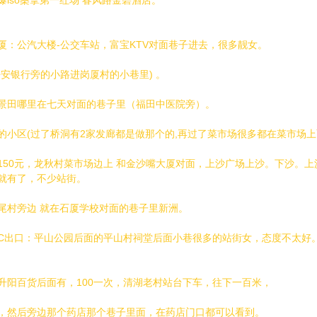
爆iso桑拿第一红场 春风路金碧酒店。
厦：公汽大楼-公交车站，富宝KTV对面巷子进去，很多靓女。
平安银行旁的小路进岗厦村的小巷里) 。
景田哪里在七天对面的巷子里（福田中医院旁）。
的小区(过了桥洞有2家发廊都是做那个的,再过了菜市场很多都在菜市场上
150元，龙秋村菜市场边上 和金沙嘴大厦对面，上沙广场上沙。下沙。
就有了，不少站街。
尾村旁边 就在石厦学校对面的巷子里新洲。
C出口：平山公园后面的平山村祠堂后面小巷很多的站街女，态度不太好。
升阳百货后面有，100一次，清湖老村站台下车，往下一百米，
，然后旁边那个药店那个巷子里面，在药店门口都可以看到。