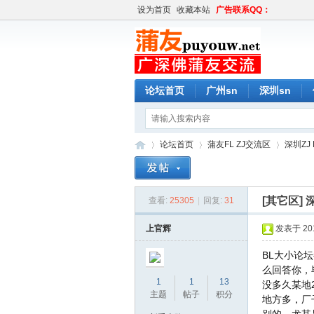
设为首页
收藏本站
广告联系QQ：
论坛首页
广州sn
深圳sn
论坛首页
蒲友FL ZJ交流区
深圳ZJ 
[其它区]
查看:
25305
|
回复:
31
蒲
»
›
›
上官辉
发表于 2019
BL大小论
么回答你，
1
1
13
没多久某地
主题
帖子
积分
地方多，厂