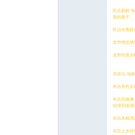
圳
民乐新村 
面的巷子。
民治水围村
龙华维也纳酒
龙华街道办
条
洪浪北-地
布吉丹竹头地
布吉街格塘
50米到前
布吉木棉湾
友
布吉上水径