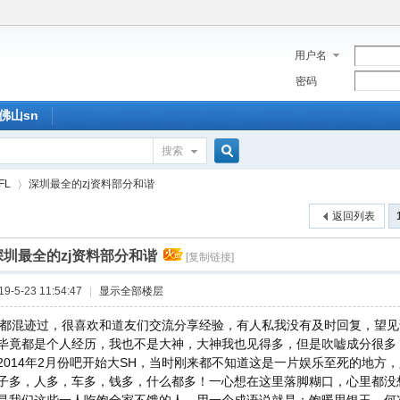
用户名
密码
佛山sn
搜索
搜
FL
深圳最全的zj资料部分和谐
返回列表
索
深圳最全的zj资料部分和谐
[复制链接]
›
-5-23 11:54:47
|
显示全部楼层
坛都混迹过，很喜欢和道友们交流分享经验，有人私我没有及时回复，望
毕竟都是个人经历，我也不是大神，大神我也见得多，但是吹嘘成分很多，
2014年2月份吧开始大SH，当时刚来都不知道这是一片娱乐至死的地方
子多，人多，车多，钱多，什么都多！一心想在这里落脚糊口，心里都没