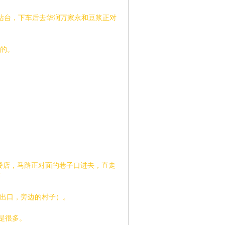
山庄站台，下车后去华润万家永和豆浆正对
街的。
餐店，马路正对面的巷子口进去，直走
等
1出口，旁边的村子）。
是很多。