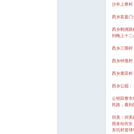
沙井上寮村
西乡富盈门
西乡鹤洲路
到晚上十二
深
西乡三围村
西乡钟屋村
西乡黄田村
西乡公园：
公明田寮市
圳
民路，看到
圳美：圳美
很多站街女
东坑村篮球