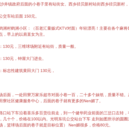
 沙井镇政府后面的小巷子里有站街女。西乡径贝新村站街西乡径贝新村
公交车站后面 150元。
鹤洲村鹤洲小区：（百老汇量贩式KTV对面）年轻漂亮！主要在各个麻将
点，早上的以肩直女为主。
：130元，三维球场附近有站街，质量一般。
：130元，钟屋大门进去。
：标志性建筑黄田大门 130元，
场后面，一处田寮万家乐超市对面小巷一百，二十多个妹纸，质量不错。
田寮社区健康服务中心，后面的巷子就有更多的Nen媚了。
路口站下车沿着喜乐多百货往前走，到一个健华药业前面的三岔口左转，
，几十个，价格在100以内。光明东坑公交站台下车 走到如图所示的圆
场，篮球场后面的巷子就是目标位置） Nen媚很多，价格80元。