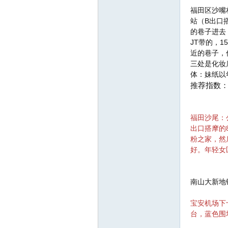
福田区沙嘴村
站（B出口
的巷子进去
JT带的，
近的巷子，
三处是化妆
体：妹纸以
推荐指数
坛
福田沙尾：公
出口搭摩的
粉之家，然
好。年轻女
南山大新地
-
宝安机场下
台，蓝色围