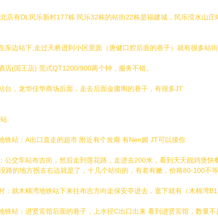
东北店有DL民乐新村177栋 民乐32栋的站街22栋是福建城，民乐滢水
在东边站下,走过天桥进到小区里面（唐健口腔后面的巷子）就有很多站
店(国王店) 莞式QT1200/900两个钟，服务不错。
站台，龙华佳华商场后面，走去后面金庸阁的巷子，有很多JT
铁站
铁站：A出口直走的超市 附近有个发廊 有Nen媚 JT可以接你
：公交车站布吉街，然后走到莲花路，走进去200米，看到天天靓鸡煲快
面没路的地方拐去右边就是了，十几个站街的，有老有嫩，价格80-100不
村：就木棉湾地铁站下来往布吉方向走保安亭进去，逛下就有（木棉湾B
地铁站：进贤宾馆后面的巷子，上水径C出口出来 看到进贤宾馆，数量不