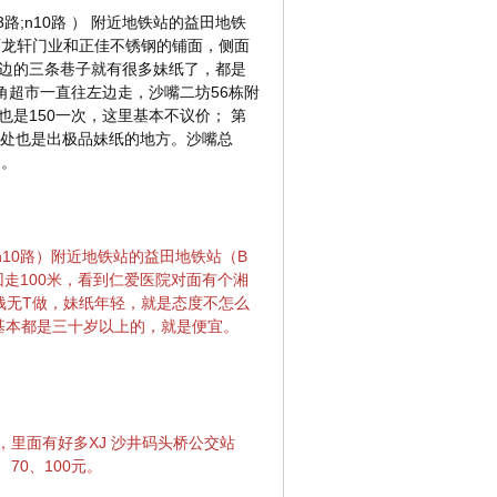
33路;n10路 ） 附近地铁站的益田地铁
对面龙轩门业和正佳不锈钢的铺面，侧面
这边的三条巷子就有很多妹纸了，都是
旺角超市一直往左边走，沙嘴二坊56栋附
是150一次，这里基本不议价； 第
此处也是出极品妹纸的地方。沙嘴总
处。
3路;n10路）附近地铁站的益田地铁站（B
走100米，看到仁爱医院对面有个湘
钱无T做，妹纸年轻，就是态度不怎么
，基本都是三十岁以上的，就是便宜。
里面有好多XJ 沙井码头桥公交站
70、100元。