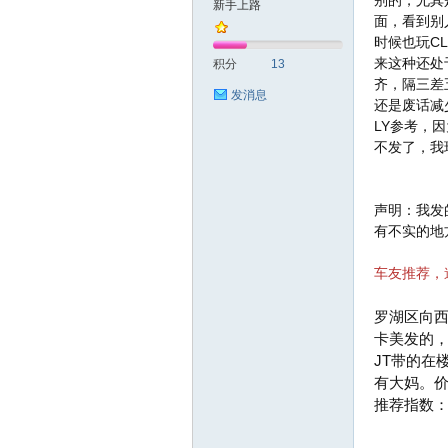
别的，尤其
新手上路
面，看到别
时候也玩C
友
来这种还处
积分
13
齐，隔三差
发消息
还是废话减
LY参考，
不发了，我
声明：我发
有不实的地
网
车友推荐，
罗湖区向西
卡美发的，
JT带的在
有大妈。价
推荐指数
论