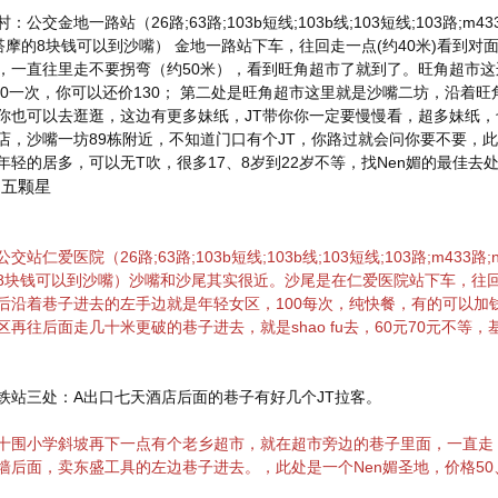
：公交金地一路站（26路;63路;103b短线;103b线;103短线;103路;m4
搭摩的8块钱可以到沙嘴） 金地一路站下车，往回走一点(约40米)看到
，一直往里走不要拐弯（约50米），看到旺角超市了就到了。旺角超市
150一次，你可以还价130； 第二处是旺角超市这里就是沙嘴二坊，沿着
你也可以去逛逛，这边有更多妹纸，JT带你你一定要慢慢看，超多妹纸，也
店，沙嘴一坊89栋附近，不知道门口有个JT，你路过就会问你要不要，
年轻的居多，可以无T吹，很多17、8岁到22岁不等，找Nen媚的最佳去
：五颗星
交站仁爱医院（26路;63路;103b短线;103b线;103短线;103路;m43
8块钱可以到沙嘴）沙嘴和沙尾其实很近。沙尾是在仁爱医院站下车，往回
后沿着巷子进去的左手边就是年轻女区，100每次，纯快餐，有的可以加
区再往后面走几十米更破的巷子进去，就是shao fu去，60元70元不等
铁站三处：A出口七天酒店后面的巷子有好几个JT拉客。
十围小学斜坡再下一点有个老乡超市，就在超市旁边的巷子里面，一直走，
墙后面，卖东盛工具的左边巷子进去。，此处是一个Nen媚圣地，价格50、