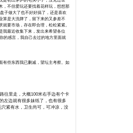
况是初出茅庐的毛头小子，没见过世
木，不但爱玩还要找着花样玩，想想那
，盘子做大了也不好好搞了，还是喜欢
业算是大洗牌了，留下来的又参差不
求就要市场，存在即合理，松松紧紧。
是我最近收集下来，发出来希望各位
下你的感言，我自己去过的地方里面就
面有些东西我已删减，望坛主考察。如
路往里走，大概100米右手边有个卡
子的左边就有很多妹纸了，也有很多
毛穴紧有水，卫生尚可，可冲凉，没