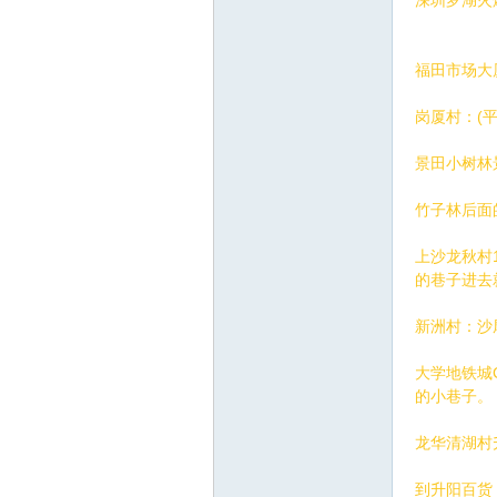
深圳罗湖火
网|
福田市场大
岗厦村：(
景田小树林
竹子林后面
上沙龙秋村
的巷子进去
深
新洲村：沙
大学地铁城
的小巷子。
龙华清湖村
到升阳百货