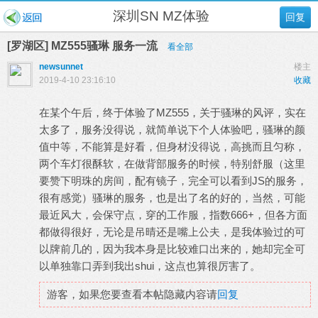
深圳SN MZ体验
回复
[罗湖区] MZ555骚琳 服务一流
看全部
newsunnet
楼主
2019-4-10 23:16:10
收藏
在某个午后，终于体验了MZ555，关于骚琳的风评，实在
太多了，服务没得说，就简单说下个人体验吧，骚琳的颜
值中等，不能算是好看，但身材没得说，高挑而且匀称，
两个车灯很酥软，在做背部服务的时候，特别舒服（这里
要赞下明珠的房间，配有镜子，完全可以看到JS的服务，
很有感觉）骚琳的服务，也是出了名的好的，当然，可能
最近风大，会保守点，穿的工作服，指数666+，但各方面
都做得很好，无论是吊晴还是嘴上公夫，是我体验过的可
以牌前几的，因为我本身是比较难口出来的，她却完全可
以单独靠口弄到我出shui，这点也算很厉害了。
游客，如果您要查看本帖隐藏内容请
回复