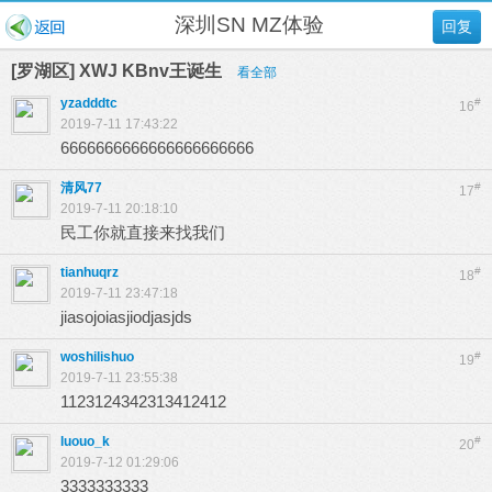
深圳SN MZ体验
回复
[罗湖区] XWJ KBnv王诞生
看全部
yzadddtc
#
16
2019-7-11 17:43:22
6666666666666666666666
清风77
#
17
2019-7-11 20:18:10
民工你就直接来找我们
tianhuqrz
#
18
2019-7-11 23:47:18
jiasojoiasjiodjasjds
woshilishuo
#
19
2019-7-11 23:55:38
1123124342313412412
luouo_k
#
20
2019-7-12 01:29:06
3333333333