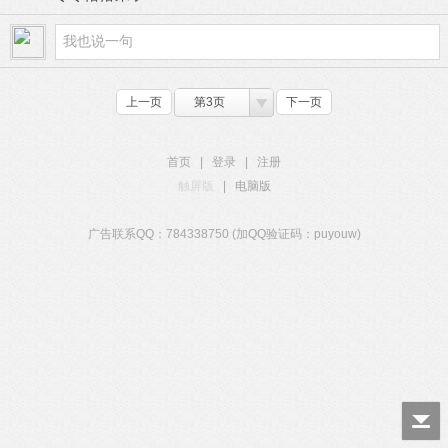
上一页
第3页
下一页
首页
|
登录
|
注册
触屏版
|
电脑版
广告联系QQ：784338750 (加QQ验证码：puyouw)