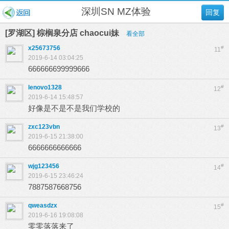
深圳SN MZ体验
回复
[罗湖区] 棕榈泉分店 chaocui妹
看全部
x25673756
#
11
2019-6-14 03:04:25
666666699999666
lenovo1328
#
12
2019-6-14 15:48:57
好像是不是不是我们学校的
zxc123vbn
#
13
2019-6-15 21:38:00
6666666666666
wjg123456
#
14
2019-6-15 23:46:24
7887587668756
qweasdzx
#
15
2019-6-16 19:08:08
零零落落来了