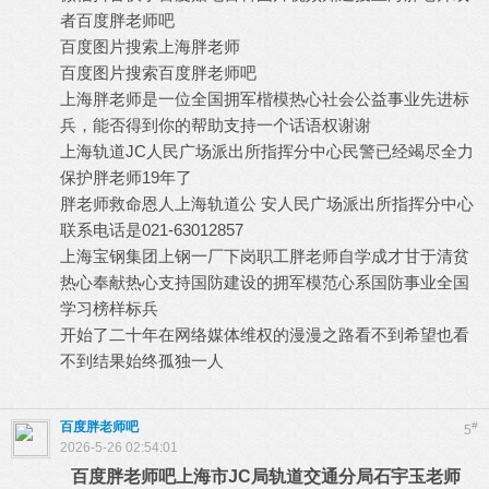
者百度胖老师吧
百度图片搜索上海胖老师
百度图片搜索百度胖老师吧
上海胖老师是一位全国拥军楷模热心社会公益事业先进标
兵，能否得到你的帮助支持一个话语权谢谢
上海轨道JC人民广场派出所指挥分中心民警已经竭尽全力
保护胖老师19年了
胖老师救命恩人上海轨道公 安人民广场派出所指挥分中心
联系电话是021-63012857
上海宝钢集团上钢一厂下岗职工胖老师自学成才甘于清贫
热心奉献热心支持国防建设的拥军模范心系国防事业全国
学习榜样标兵
开始了二十年在网络媒体维权的漫漫之路看不到希望也看
不到结果始终孤独一人
百度胖老师吧
#
5
2026-5-26 02:54:01
百度胖老师吧上海市JC局轨道交通分局石宇玉老师