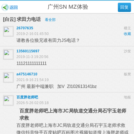
广州SN MZ体验
回复
[白云] 求田力电话
看全部
26707635
楼主
2019-2-16 01:45:50
收藏
请教各位狼兄谁有田力JS电话？
13560115697
沙发
2019-11-3 19:20:56
11121111111111
a475146710
板凳
2021-9-16 21:54:19
广州 最新中端兼职 加V Zl102613141bz
百度胖老师吧
地板
2026-5-26 02:05:18
百度胖老师吧上海市JC局轨道交通分局石宇玉老师
求救
百度胖老师吧上海市JC局轨道交通分局石宇玉老师求救
微信抖音快手百度贴吧百科图片视频知道搜上海胖老师或