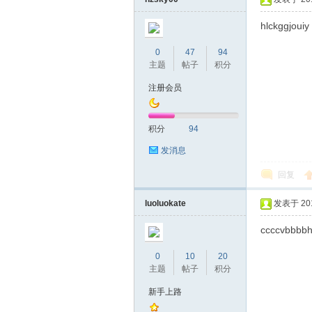
hlckggjouiy
0
47
94
主题
帖子
积分
桑
注册会员
积分
94
发消息
回复
luoluokate
发表于 2019
拿
ccccvbbbb
0
10
20
主题
帖子
积分
新手上路