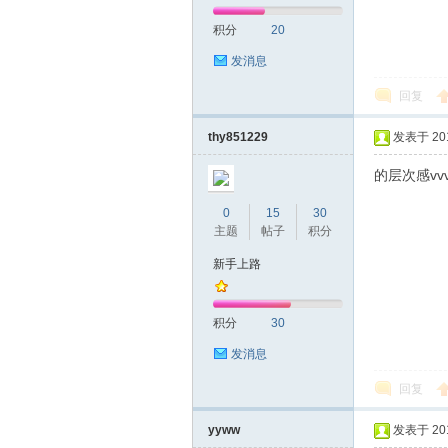
积分
20
网|
发消息
回复
thy851229
发表于 2019
的层次感vvv
0
15
30
主题
帖子
积分
深
新手上路
积分
30
发消息
回复
yyww
发表于 2019