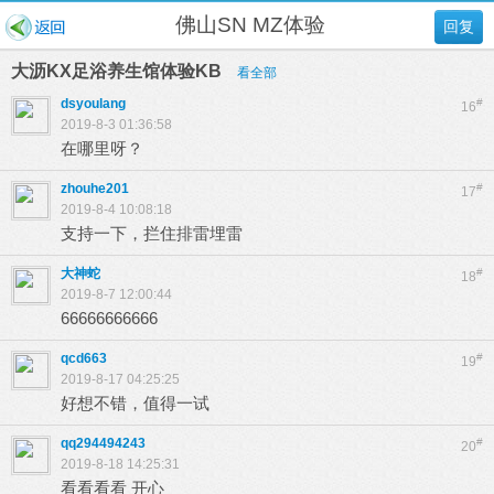
佛山SN MZ体验
回复
大沥KX足浴养生馆体验KB
看全部
dsyoulang
#
16
2019-8-3 01:36:58
在哪里呀？
zhouhe201
#
17
2019-8-4 10:08:18
支持一下，拦住排雷埋雷
大神蛇
#
18
2019-8-7 12:00:44
66666666666
qcd663
#
19
2019-8-17 04:25:25
好想不错，值得一试
qq294494243
#
20
2019-8-18 14:25:31
看看看看 开心