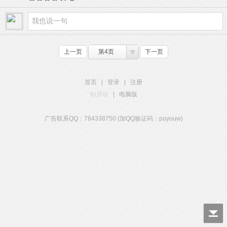
上一页
第4页
下一页
首页
|
登录
|
注册
触屏版
|
电脑版
广告联系QQ：784338750 (加QQ验证码：puyouw)