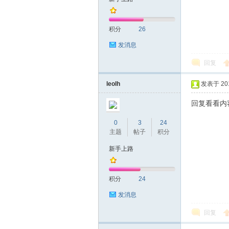
积分
26
发消息
回复
深
leolh
发表于 2016
回复看看内
0
3
24
主题
帖子
积分
新手上路
圳
积分
24
发消息
回复