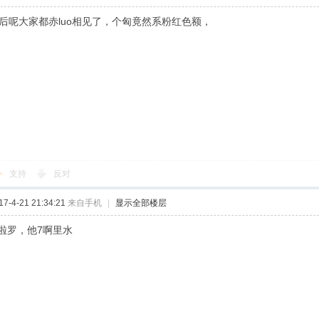
之后呢大家都赤luo相见了，个匈竟然系粉红色额，
支持
反对
-4-21 21:34:21
来自手机
|
显示全部楼层
啦罗，他7啊里水