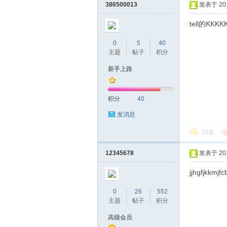
386500013
发表于 2016
tell的KKKK
0
5
40
桑
主题
帖子
积分
新手上路
积分
40
发消息
回复
拿
12345678
发表于 2016
jjhgfjkkmjf
0
26
552
主题
帖子
积分
高级会员