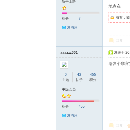
新手上路
地点在
友
游客，如
积分
7
发消息
回复
aaazzz001
发表于 2016
给发个非官
网
0
42
455
主题
帖子
积分
中级会员
积分
455
发消息
回复
论