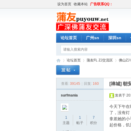
设为首页
收藏本站
广告联系QQ：
论坛首页
广州sn
深圳sn
论坛首页
蒲友FL ZJ交流区
佛山ZJ 
[禅城]
朝
查看:
39145
|
回复:
160
蒲
»
›
›
surfmania
发表于 2016
今天下午在
了，没有灯
1
1
7
拿差她的小
主题
帖子
积分
起价格，饥