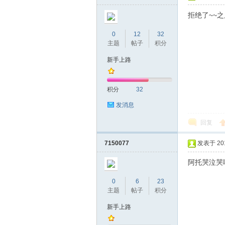
圳
拒绝了~~
0
12
32
主题
帖子
积分
新手上路
积分
32
条
发消息
回复
7150077
发表于 2017
阿托哭泣哭
0
6
23
主题
帖子
积分
友
新手上路