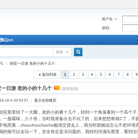
用户名
密码
佛山sn
搜索
搜
FL
朝安一日游 老的小的十几个
返回列表
1
2
3
4
5
6
7
8
9
索
安一日游 老的小的十几个
[复制链接]
›
-10-4 20:54:57
|
显示全部楼层
朝安那里转了一大圈，老的小的看十几个，转到一个角落看到一个高个子
，一股霉味，八十块，当时我准备出去不玩了的，后来想想将就C了，不换
手电照着，chouchouchacha勉强交货走人，我当时跟她说怎么不把
渴的狼可以去玩一下，安全肯定是没问题的，我转到河涌头那里，看到治