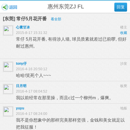
惠州东莞ZJ FL
回复
[东莞] 常仔5月花开番
看全部
心素甘冰
楼主
2015-8-17 15:31:32
收藏
常仔 5月花开番, 有得涉人墙, 球员质素就差过已前啰, 但好
耐过惠州,
tony仔
沙发
2016-4-16 20:50:12
哈哈!笑死个人~~~
日月明
板凳
2016-4-17 08:04:52
我以前经常在那里操，而且c过一个柳州m，爆爽。
yuyu
地板
2016-4-17 08:24:00
我不是你想象中的那样完美那样坚强，金钱和美女就足以
把我征服！