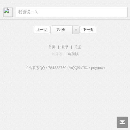
上一页
第4页
下一页
首页
|
登录
|
注册
触屏版
|
电脑版
广告联系QQ：784338750 (加QQ验证码：puyouw)