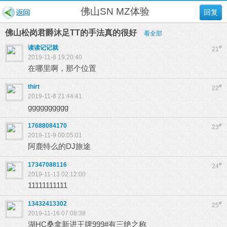
佛山SN MZ体验
回复
佛山松岗君爵沐足TT的手法真的很好
看全部
读读记记就
#
21
2019-11-8 19:20:40
在哪里啊，那个位置
thirt
#
22
2019-11-8 21:44:41
gggggggggg
17688084170
#
23
2019-11-9 00:05:01
阿鹿特么的DJ旅途
17347088116
#
24
2019-11-13 02:12:00
11111111111
13432413302
#
25
2019-11-16 07:08:38
湖HC桑拿新进王牌999#有三绝之称