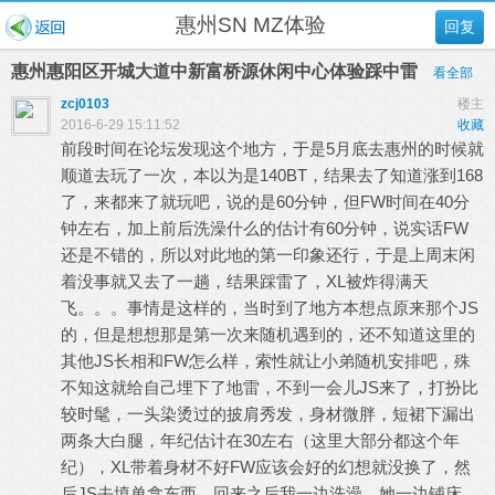
惠州SN MZ体验
回复
惠州惠阳区开城大道中新富桥源休闲中心体验踩中雷
看全部
zcj0103
楼主
2016-6-29 15:11:52
收藏
前段时间在论坛发现这个地方，于是5月底去惠州的时候就
顺道去玩了一次，本以为是140BT，结果去了知道涨到168
了，来都来了就玩吧，说的是60分钟，但FW时间在40分
钟左右，加上前后洗澡什么的估计有60分钟，说实话FW
还是不错的，所以对此地的第一印象还行，于是上周末闲
着没事就又去了一趟，结果踩雷了，XL被炸得满天
飞。。。事情是这样的，当时到了地方本想点原来那个JS
的，但是想想那是第一次来随机遇到的，还不知道这里的
其他JS长相和FW怎么样，索性就让小弟随机安排吧，殊
不知这就给自己埋下了地雷，不到一会儿JS来了，打扮比
较时髦，一头染烫过的披肩秀发，身材微胖，短裙下漏出
两条大白腿，年纪估计在30左右（这里大部分都这个年
纪），XL带着身材不好FW应该会好的幻想就没换了，然
后JS去填单拿东西，回来之后我一边洗澡，她一边铺床，