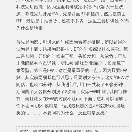
我洗完后她洗，因为这里明确规定不准JS跟客人一起洗
澡。都洗完后开始FW，先是背面BT和指滑，然后是前面
BT，最后是手推出货，过程不多表，这里主要讲讲这个JS
为什么是地雷。
首先是胸部，刚进来的时候因为看着是微胖，所以错误的
认为是丰满，结果胸部很小，BT的时候都没什么感觉。第
二是长相，开始的时候由于那一头长发和一脸浓妆，再加
上我眼睛有点点近视，所以被“朦胧美”欺骗了，长相属于
难看型。第三是FW，这也是最重要的一点，因为只要FW
好，其实前两项我也可以忍，只要别太夸张，此女的FW时
间估计也就20分钟，从我进门到出门一共花了40多分钟，
期间两个人各自分别洗了2次澡，实际FW时间可以自行推
算，而且此女在FW的时候不让mo 下面，这我可以理解，
你不让mo我不摸就是，但我最反感的是JS说加钱可摸这
类的话。。。不要问我为什么，反正就是反感！
游客，如果您要查看本帖隐藏内容请
回复