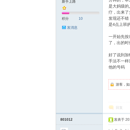
分钟的，本来
新手上路
是大妈级的
疗，出来了
友
发现还不错
积分
10
是4点上班
发消息
一开始先按
了，出的时
好了说到加
手法不一样
他的号码
网
游客，如
回复
801012
发表于 2019
论