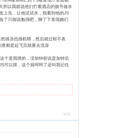
TY的4楼系MZ,到了3楼发现厅里面都
大所以我就说他们打着酒店的旗号做水
友上先，让他试试水，我看到他的JS
化妆了只能说勉强吧，聊了下发现她们
果然很冻也很机晴，然后就过程不表
怕查都是起飞完就要去洗澡
了这个是我弹的，没加钟前说是加钟后
JS可以摸，这个就呵呵了还叫我记住
举报