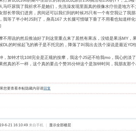
打算试试168的耐不住部长的劝说试试原价238搞活动138的TY，上3楼
人马吓尿我了我祈求不是她们，先洗澡发现里面真的很像水疗但是地方不
女部长带我们进房，房间还可以我们到的时候JS只有一个有空我让了我朋
，我等了半小时JS到了，身高167 大长腿可惜啵下垂了不用看也知道样
的
摩不用说的然后推油好了到这里重点来了居然有果冻，没错是果冻MY，
候DL的时候起飞的裤子是不托完的，降落了叫我出去洗个澡说是最近YD
钟，加钟才坑108完全是正规的按摩，我这个JS还不给我mo，我心的淡
果然真的不一样，这个真的要点个赞35分钟这个是加钟时间，我朋友那个
果您要查看本帖隐藏内容请
回复
-6-21 16:10:49
来自手机
|
显示全部楼层