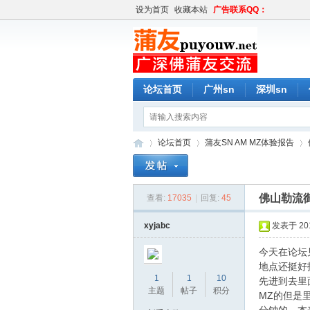
设为首页
收藏本站
广告联系QQ：
论坛首页
广州sn
深圳sn
论坛首页
蒲友SN AM MZ体验报告
佛山勒流
查看:
17035
|
回复:
45
蒲
»
›
›
xyjabc
发表于 2016
今天在论坛
地点还挺好
1
1
10
先进到去里
主题
帖子
积分
MZ的但是里