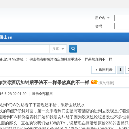
用户名
密码
佛山sn
搜索
搜
佛山SN MZ体验
佛山勒流御泉湾酒店加钟后手法不一样果然真的不一样
返回列表
1
索
御泉湾酒店加钟后手法不一样果然真的不一样
[复制链接]
›
-6-28 02:01:20
|
显示全部楼层
见到YQW的贴看了下发现还不错，果断去试试水
找的勒流7仔斜对面，第一次来看到门面是写着酒店的进到去发现是打着
面看到FW和价格表我开始和我朋友纠结了因为没来过论坛首发也不多也就
面的部长一直在劝说我们做138的TY，说是现在搞活动原价238的当然只有