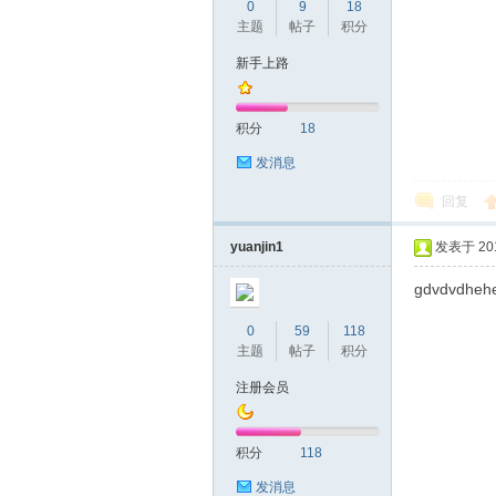
圳
0
9
18
主题
帖子
积分
新手上路
积分
18
发消息
回复
条
yuanjin1
发表于 2019
gdvdvdheh
0
59
118
主题
帖子
积分
注册会员
友
积分
118
发消息