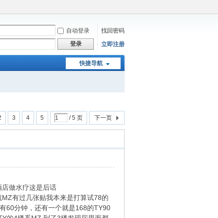
自动登录
找回密码
登录
立即注册
快捷导航
2
3
4
5
/ 5 页
下一页
酒店做水疗这是后话
MZ有过几张贴我本来是打算试78的
60分钟，还有一个就是168的TY90