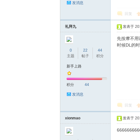
发消息
回复
网|
礼拜九
发表于 2019
先按摩不用
时候DL的
0
22
44
主题
帖子
积分
新手上路
深
积分
44
发消息
回复
xionmao
发表于 2019
666666666