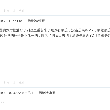
支持
反对
-7-24 15:41:55
|
显示全部楼层
说的然后推油好了到这里重点来了居然有果冻，没错是果冻MY，果然很
时候起飞的裤子是不托完的，降落了叫我出去洗个澡说是最近YD怕查都是
支持
反对
-8-2 02:30:22
来自手机
|
显示全部楼层
666