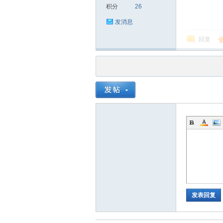
积分
26
发消息
回复
品
茶
发表回复