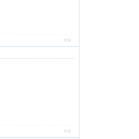
举报
举报