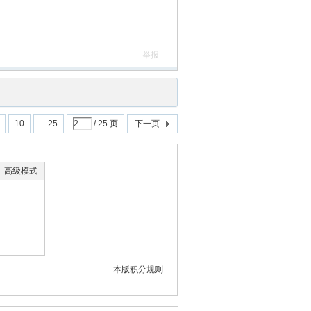
举报
10
... 25
/ 25 页
下一页
高级模式
本版积分规则