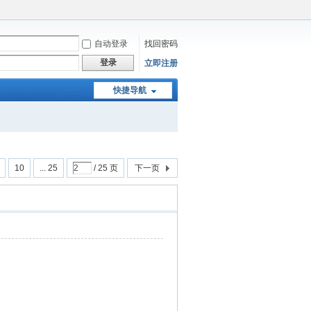
自动登录
找回密码
登录
立即注册
快捷导航
10
... 25
/ 25 页
下一页