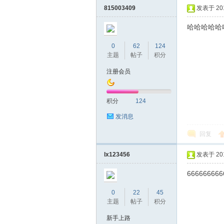
815003409
发表于 2019
哈哈哈哈哈
0
62
124
主题
帖子
积分
注册会员
坛
积分
124
发消息
回复
lx123456
发表于 2019
666666666
0
22
45
-
主题
帖子
积分
新手上路