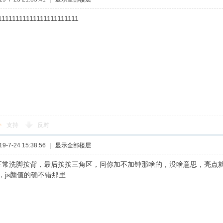
11111111111111111111111
支持
反对
-7-24 15:38:56
|
显示全部楼层
正常洗脚按背，最后按按三角区，问你加不加钟那啥的，没啥意思，亮点就
，js颜值的确不错那里