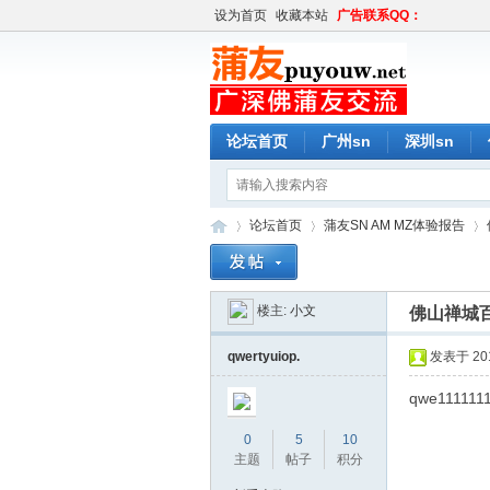
设为首页
收藏本站
广告联系QQ：
论坛首页
广州sn
深圳sn
论坛首页
蒲友SN AM MZ体验报告
楼主:
小文
佛山禅城
蒲
»
›
›
qwertyuiop.
发表于 2019
qwe1111111
0
5
10
主题
帖子
积分