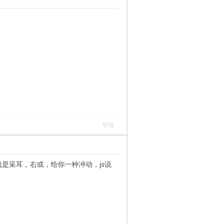
举报
是采耳，右或，给你一种冲动，js说