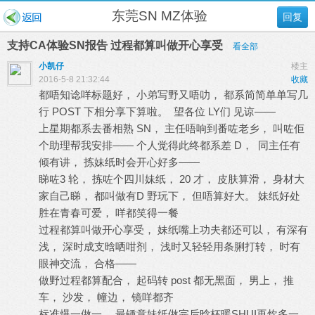
东莞SN MZ体验
回复
支持CA体验SN报告 过程都算叫做开心享受
看全部
小凯仔
楼主
2016-5-8 21:32:44
收藏
都唔知谂咩标题好， 小弟写野又唔叻， 都系简简单单写几
行 POST 下相分享下算啦。 望各位 LY们 见谅——
上星期都系去番相熟 SN， 主任唔响到番咗老乡， 叫咗佢
个助理帮我安排—— 个人觉得此终都系差 D， 同主任有
倾有讲， 拣妹纸时会开心好多——
睇咗3 轮， 拣咗个四川妹纸， 20 才， 皮肤算滑， 身材大
家自己睇， 都叫做有D 野玩下， 但唔算好大。 妹纸好处
胜在青春可爱， 咩都笑得一餐
过程都算叫做开心享受， 妹纸嘴上功夫都还可以， 有深有
浅， 深时成支晗哂咁剂， 浅时又轻轻用条脷打转， 时有
眼神交流， 合格——
做野过程都算配合， 起码转 post 都无黑面， 男上， 推
车， 沙发， 幢边， 镜咩都齐
标准爆一做一， 最锺意妹纸做完后晗杯暖SHUI再炊多一