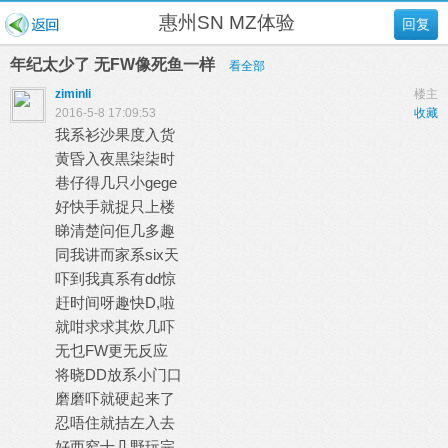
惠州SN MZ体验
回复
年纪太少了 无FW像死鱼一样
看全部
ziminli
楼主
2016-5-8 17:09:53
收藏
我系衫沙果度入货
黄昏入夜黒柒柒时
巷仔得几只小gege
好快手就捉只上楼
睇清楚问佢几多趣
同我讲而家系six天
吓到我真系有dd惊
赶时间呀趣快D,啦
就咁求求其炊几吓
无乜FW更无反应
将晓DD放系小门口
磨磨吓就硬起来了
忍唔住就拮左入去
好西窄十几野玩完