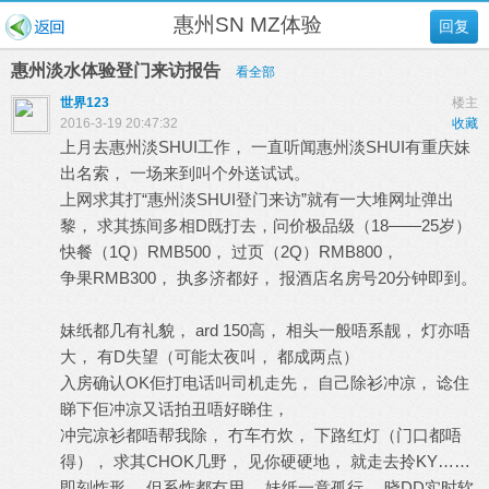
惠州SN MZ体验
回复
惠州淡水体验登门来访报告
看全部
世界123
楼主
2016-3-19 20:47:32
收藏
上月去惠州淡SHUI工作， 一直听闻惠州淡SHUI有重庆妹
出名索， 一场来到叫个外送试试。
上网求其打“惠州淡SHUI登门来访”就有一大堆网址弹出
黎， 求其拣间多相D既打去，问价极品级（18——25岁）
快餐（1Q）RMB500， 过页（2Q）RMB800，
争果RMB300， 执多济都好， 报酒店名房号20分钟即到。
妹纸都几有礼貌， ard 150高， 相头一般唔系靓， 灯亦唔
大， 有D失望（可能太夜叫， 都成两点）
入房确认OK佢打电话叫司机走先， 自己除衫冲凉， 谂住
睇下佢冲凉又话拍丑唔好睇住，
冲完凉衫都唔帮我除， 冇车冇炊， 下路红灯（门口都唔
得）， 求其CHOK几野， 见你硬硬地， 就走去拎KY……
即刻炸形， 但系炸都冇用， 妹纸一意孤行， 晓DD实时软