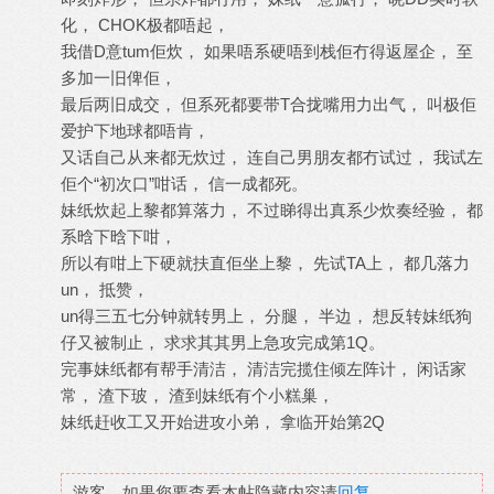
化， CHOK极都唔起，
我借D意tum佢炊， 如果唔系硬唔到栈佢冇得返屋企， 至
多加一旧俾佢，
最后两旧成交， 但系死都要带T合拢嘴用力出气， 叫极佢
爱护下地球都唔肯，
又话自己从来都无炊过， 连自己男朋友都冇试过， 我试左
佢个“初次口”咁话， 信一成都死。
妹纸炊起上黎都算落力， 不过睇得出真系少炊奏经验， 都
系晗下晗下咁，
所以有咁上下硬就扶直佢坐上黎， 先试TA上， 都几落力
un， 抵赞，
un得三五七分钟就转男上， 分腿， 半边， 想反转妹纸狗
仔又被制止， 求求其其男上急攻完成第1Q。
完事妹纸都有帮手清洁， 清洁完揽住倾左阵计， 闲话家
常， 渣下玻， 渣到妹纸有个小糕巢，
妹纸赶收工又开始进攻小弟， 拿临开始第2Q
游客，如果您要查看本帖隐藏内容请
回复