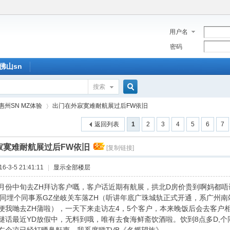
用户名
密码
佛山sn
搜索
搜
惠州SN MZ体验
出门在外寂寞难耐航展过后FW依旧
返回列表
1
2
3
4
5
6
7
索
寂寞难耐航展过后FW依旧
[复制链接]
›
-3-5 21:41:11
|
显示全部楼层
月份中旬去ZH拜访客户嘅，客户话近期有航展，拱北D房价贵到啊妈都唔
L同埋个同事系GZ坐岐关车落ZH（听讲年底广珠城轨正式开通，系广州南
便我哋去ZH蒲啦），一天下来走访左4，5个客户，本来晚饭后会去客户
瞇话最近YD放假中，无料到哦，唯有去食海鲜斋饮酒啦。饮到8点多D,