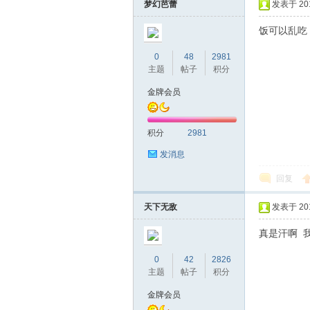
梦幻芭蕾
发表于 2016
饭可以乱吃
0
48
2981
主题
帖子
积分
金牌会员
积分
2981
坛
发消息
回复
天下无敌
发表于 2016
真是汗啊 
0
42
2826
主题
帖子
积分
-
金牌会员