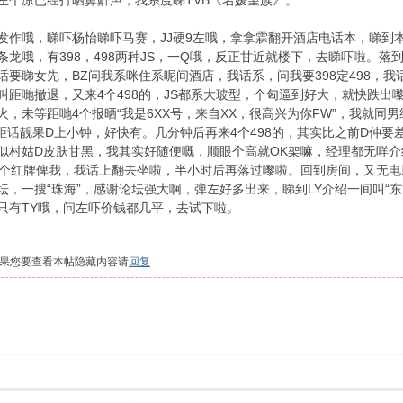
左个凉已经打晒鼻鼾声，我系度睇TVB《名媛望族》。
发作哦，睇吓杨怡睇吓马赛，JJ硬9左哦，拿拿霖翻开酒店电话本，睇到
条龙哦，有398，498两种JS，一Q哦，反正甘近就楼下，去睇吓啦。落
话要睇女先，BZ问我系咪住系呢间酒店，我话系，问我要398定498，我
叫距哋撤退，又来4个498的，JS都系大玻型，个匈逼到好大，就快跌出
火，未等距哋4个报晒“我是6XX号，来自XX，很高兴为你FW”，我就同
，距话靓果D上小钟，好快有。几分钟后再来4个498的，其实比之前D仲
似村姑D皮肤甘黑，我其实好随便嘅，顺眼个高就OK架嘛，经理都无咩
有个红牌俾我，我话上翻去坐啦，半小时后再落过嚟啦。回到房间，又无
坛，一搜“珠海”，感谢论坛强大啊，弹左好多出来，睇到LY介绍一间叫“
只有TY哦，问左吓价钱都几平，去试下啦。
果您要查看本帖隐藏内容请
回复