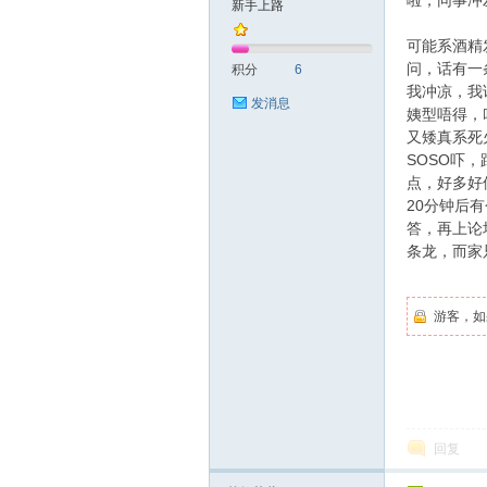
啦，同事冲
新手上路
可能系酒精
友
问，话有一
积分
6
我冲凉，我
发消息
姨型唔得，
又矮真系死
SOSO吓
点，好多好
20分钟后
答，再上论
条龙，而家
网
游客，如
回复
论