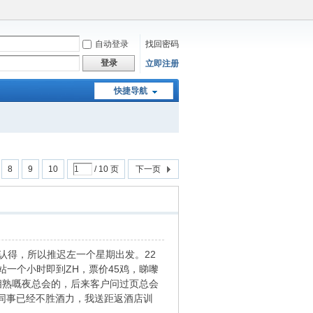
自动登录
找回密码
登录
立即注册
快捷导航
8
9
10
/ 10 页
下一页
认得，所以推迟左一个星期出发。22
站一个小时即到ZH，票价45鸡，睇嚟
相熟嘅夜总会的，后来客户问过页总会
个同事已经不胜酒力，我送距返酒店训