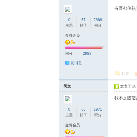
有野都俾熟
0
57
2889
主题
帖子
积分
桑
金牌会员
积分
2889
发消息
回复
阿文
发表于 2016
拿
我不是随便
0
56
2971
主题
帖子
积分
金牌会员