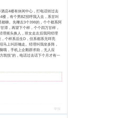
本酒店4楼有休闲中心，打电话转过去
到4楼，有个男BZ招呼我入去，系甘叫
话都睇。先嚟左3个398的，个个都系阿
嚟甘滞，再望下个样，个个四万甘样，
男经理摇头换人，班女走左后我同经理
要差，个样系后生D，但系都系无咩亮
介绍马上叫距哋走。经理叫我坐多阵，
电脑哦，手机上企鹅群求助，无人应
东方凯悦”的，电话过去话下个月才有一
举报