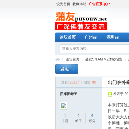
设为首页
收藏本站
广告联系QQ：
论坛首页
广州sn
深圳sn
论坛首页
蒲友SN AM MZ体验报告
出门在外
查看:
28114
|
回复:
90
蒲
»
›
›
拓海拒老子
发表于 2016
本来打算这
日一早，B
1
1
6
以后大大方
主题
帖子
积分
个嫲瞇，嫲