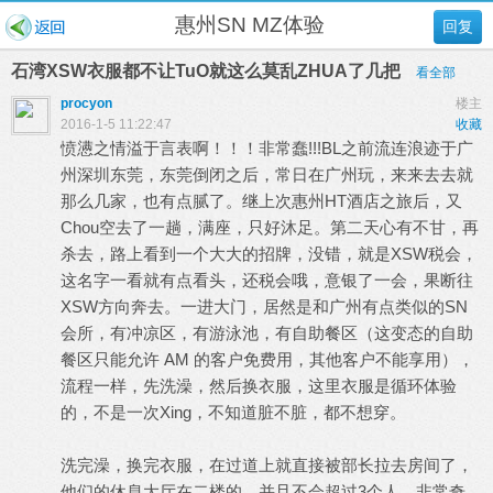
惠州SN MZ体验
回复
石湾XSW衣服都不让TuO就这么莫乱ZHUA了几把
看全部
procyon
楼主
2016-1-5 11:22:47
收藏
愤懑之情溢于言表啊！！！非常蠢!!!BL之前流连浪迹于广
州深圳东莞，东莞倒闭之后，常日在广州玩，来来去去就
那么几家，也有点腻了。继上次惠州HT酒店之旅后，又
Chou空去了一趟，满座，只好沐足。第二天心有不甘，再
杀去，路上看到一个大大的招牌，没错，就是XSW税会，
这名字一看就有点看头，还税会哦，意银了一会，果断往
XSW方向奔去。一进大门，居然是和广州有点类似的SN
会所，有冲凉区，有游泳池，有自助餐区（这变态的自助
餐区只能允许 AM 的客户免费用，其他客户不能享用），
流程一样，先洗澡，然后换衣服，这里衣服是循环体验
的，不是一次Xing，不知道脏不脏，都不想穿。
洗完澡，换完衣服，在过道上就直接被部长拉去房间了，
他们的休息大厅在二楼的，并且不会超过3个人，非常奇