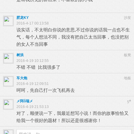
肥龙KY
沙发
2016-4-17 00:13:58
说实话，不太明白你说的意思,不过你说的话我一点也不生
气，每个人想法不同，我没有把自己太当回事，也没把别
的女人不当回事
树洪
板凳
2016-4-19 10:12:55
不错 不错 比我强多了
车大炮
地板
2016-4-19 12:09:51
呵呵，先自己打一次飞机再去
メ阿ǒ瑞メ
#
5
2016-4-19 21:53:13
对了，顺便说一下，我最近想写小说！而你的故事恰恰又
给我一个很好的题材！所以还是很感谢你！