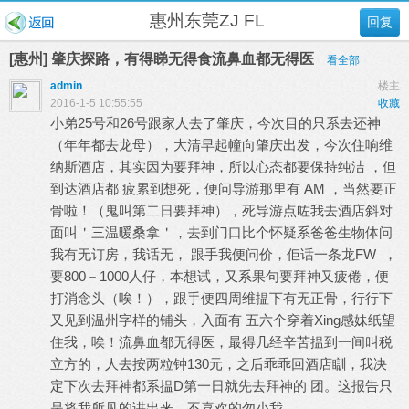
惠州东莞ZJ FL
回复
[惠州] 肇庆探路，有得睇无得食流鼻血都无得医
看全部
admin
楼主
2016-1-5 10:55:55
收藏
小弟25号和26号跟家人去了肇庆，今次目的只系去还神
（年年都去龙母），大清早起幢向肇庆出发，今次住响维
纳斯酒店，其实因为要拜神，所以心态都要保持纯洁 ，但
到达酒店都 疲累到想死，便问导游那里有 AM ，当然要正
骨啦！（鬼叫第二日要拜神），死导游点咗我去酒店斜对
面叫＇三温暖桑拿＇，去到门口比个怀疑系爸爸生物体问
我有无订房，我话无， 跟手我便问价，佢话一条龙FW ，
要800－1000人仔，本想试，又系果句要拜神又疲倦，便
打消念头（唉！），跟手便四周维揾下有无正骨，行行下
又见到温州字样的铺头，入面有 五六个穿着Xing感妹纸望
住我，唉！流鼻血都无得医，最得几经辛苦揾到一间叫税
立方的，人去按两粒钟130元，之后乖乖回酒店瞓，我决
定下次去拜神都系揾D第一日就先去拜神的 团。这报告只
是将我所见的讲出来，不喜欢的勿小我