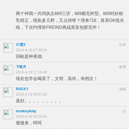
两个钟我一共同执左669三济，669都无炸型。669对好相
乳咁正，唔执多几野，又点得呀？埋单718，算系OK抵吊
啦，下次约埋班FREIND再战英皇包胶完毕！
37度3
沙发
2016-4-18 07:38:54
回帖是种美德.
下眩月
板凳
2016-4-18 17:19:49
现在也学会喝茶了，文明，高尚，有档次！
ROCKY
地板
2016-4-19 00:07:36
真好。。。。。。。。。
monkeyking
#
5
2016-4-19 00:24:46
慢慢来，呵呵