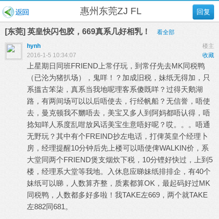
惠州东莞ZJ FL
回复
[东莞] 英皇快闪包胶，669真系几好相乳！
看全部
hynh
楼主
2016-1-5 10:34:07
收藏
上星期日同班FRIEND上常仔玩，到常仔先去MK同税鸭
（已沦为猪扒场），鬼咩！？加成旧税，妹纸无得加，只
系搵古笨柒，真系当我地呢理客系傻既咩？过得天鹅湖
路，有两间场可以以后唔使去，行经帆船？无信誉，唔使
去，曼克顿我不嬲唔去，美宝又多人到阿妈都唔认得，唔
捻知咩人系度乱咁放风话美宝生意唔好呢？哎。。。唔通
无野玩？其中有个FREIND抄左电话，打俾英皇个经理卜
房，经理提醒10分钟后先上楼可以唔使俾WALKIN价，系
大堂同两个FRIEND煲支烟炊下税，10分铿好快过，上到5
楼，经理系大堂等我地。入休息应睇妹纸排排企，有40个
妹纸可以睇，人数算齐整，质素都算OK，最起码好过MK
同税鸭，人数都多好多啦！我TAKE左669，两个就TAKE
左882同681。