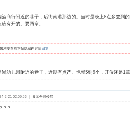
烟酒商行附近的巷子，后街南港那边的。当时是晚上8点多去到的
应该有开的。要两章。
果您要查看本帖隐藏内容请
回复
显岗幼儿园附近的巷子，近期有点严。也就5到6个，开价还是1
-2-21 02:09:56
|
显示全部楼层
？？？