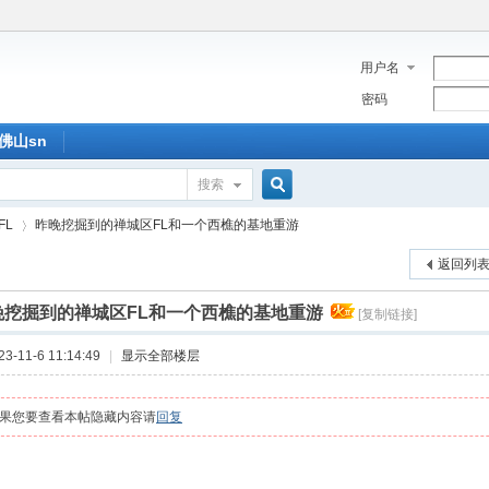
用户名
密码
佛山sn
搜索
搜
FL
昨晚挖掘到的禅城区FL和一个西樵的基地重游
返回列
索
晚挖掘到的禅城区FL和一个西樵的基地重游
[复制链接]
›
-11-6 11:14:49
|
显示全部楼层
果您要查看本帖隐藏内容请
回复