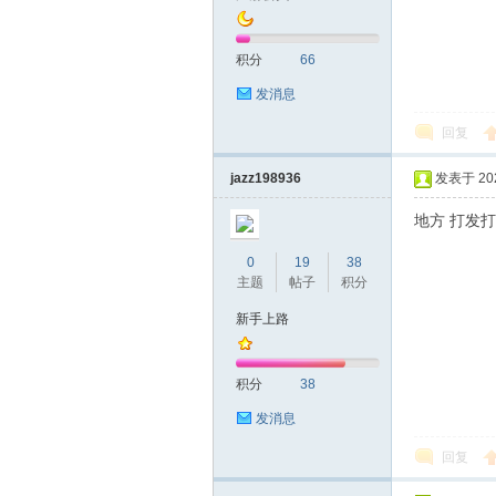
积分
66
发消息
桑
回复
jazz198936
发表于 2024
地方 打发
0
19
38
主题
帖子
积分
新手上路
拿
积分
38
发消息
回复