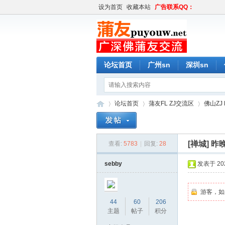
设为首页
收藏本站
广告联系QQ：
论坛首页
广州sn
深圳sn
论坛首页
蒲友FL ZJ交流区
佛山ZJ 
[禅城]
昨
查看:
5783
|
回复:
28
蒲
»
›
›
sebby
发表于 2023
游客，如
44
60
206
主题
帖子
积分