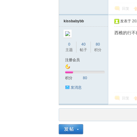
回复
kissbabybb
发表于 2024
西樵的行不
0
40
80
品
主题
帖子
积分
注册会员
积分
80
发消息
回复
茶