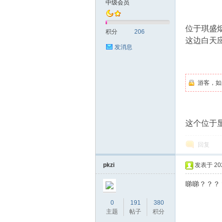
中级会员
友
位于琪盛
积分
206
这边白天
发消息
游客，如
网
这个位于
回复
pkzi
发表于 2024
睇睇？？？
0
191
380
主题
帖子
积分
论