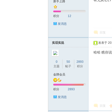
有无其它LY可
新手上路
友
积分
12
发消息
回复
实话实说
发表于 2016
哈哈 瞧你说
网
0
50
2893
主题
帖子
积分
金牌会员
积分
2893
发消息
回复
论