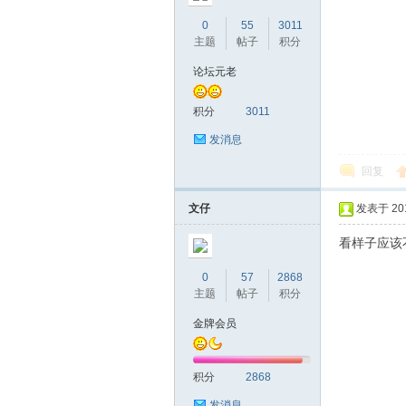
圳
0
55
3011
主题
帖子
积分
论坛元老
积分
3011
发消息
回复
条
文仔
发表于 2016
看样子应该
0
57
2868
主题
帖子
积分
金牌会员
友
积分
2868
发消息