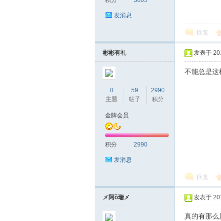
积分
3005
发消息
网|
回复
彬彬有礼
发表于 2016
不能总是这
0
59
2990
主题
帖子
积分
金牌会员
深
积分
2990
发消息
回复
メ阿ǒ瑞メ
发表于 2016
真的有那么