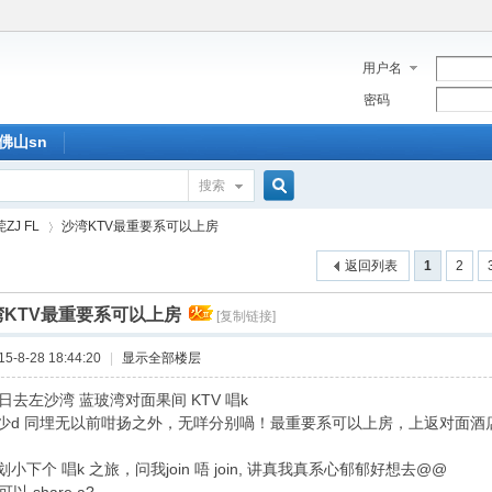
用户名
密码
佛山sn
搜索
搜
ZJ FL
沙湾KTV最重要系可以上房
返回列表
1
2
索
湾KTV最重要系可以上房
[复制链接]
›
-8-28 18:44:20
|
显示全部楼层
两日去左沙湾 蓝玻湾对面果间 KTV 唱k
少d 同埋无以前咁扬之外，无咩分别喎！最重要系可以上房，上返对面酒
小下个 唱k 之旅，问我join 唔 join, 讲真我真系心郁郁好想去@@