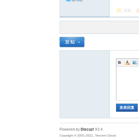
回复
品
发表回复
茶
Powered by
Discuz!
X3.4
Copyright © 2001-2021, Tencent Cloud.