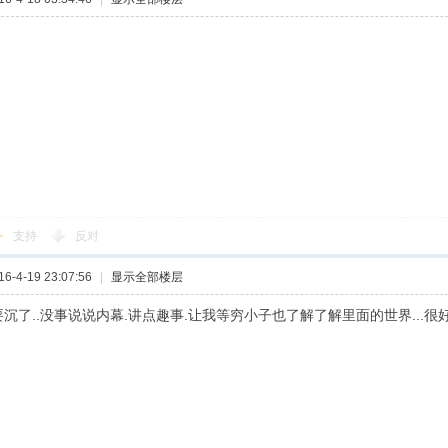
支持
反对
-4-19 23:07:56
|
显示全部楼层
要沉了..没事说说内幕.讲点趣事.让我等穷小子也了解了解里面的世界...很好