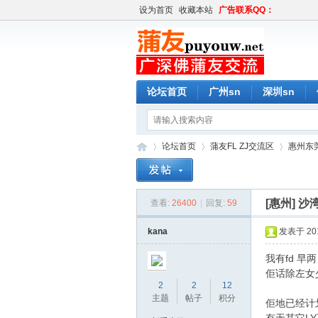
设为首页
收藏本站
广告联系QQ：
论坛首页
广州sn
深圳sn
论坛首页
蒲友FL ZJ交流区
惠州东莞
[惠州]
沙
查看:
26400
|
回复:
59
蒲
»
›
›
kana
发表于 2015
我有fd 早
佢话除左女
2
2
12
主题
帖子
积分
佢地已经计划