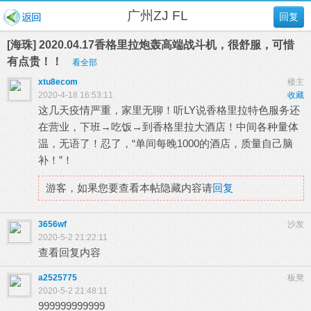
广州ZJ FL
回复
[海珠] 2020.04.17香格里拉炮轰高端战斗机，很舒服，可惜
有点贵！！
看全部
xtu8ecom
楼主
2020-4-18 16:53:11
收藏
这几天疫情严重，家里无聊！听LY说香格里拉特色服务还
在营业，下班→吃饭→到香格里拉大酒店！中间各种量体
温，无语了！忍了，“单间每晚1000的酒店，质量自己脑
补！”！
游客，如果您要查看本帖隐藏内容请
回复
3656wf
沙发
2020-5-2 21:22:11
查看回复内容
a2525775
板凳
2020-5-2 21:48:11
999999999999