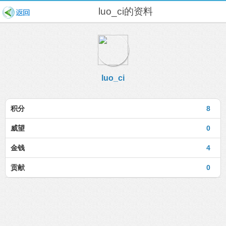
luo_ci的资料
luo_ci
积分
8
威望
0
金钱
4
贡献
0