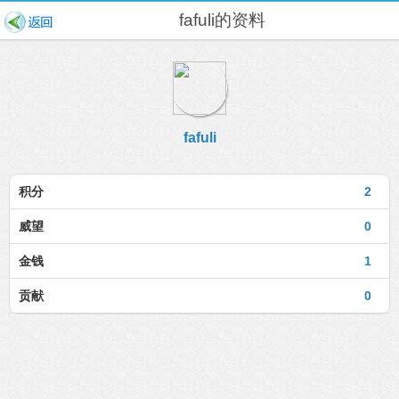
fafuli的资料
fafuli
积分
2
威望
0
金钱
1
贡献
0