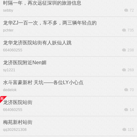
时隔一年，再次远征深圳的旅游信息
sebby
72
龙华ZJ一百一次，车不多，两三辆年轻点的
pchter
735
龙华龙济医院站街有人妖仙人跳
664060255
238
龙济医院附近Nen媚
sy1221
269
水斗富豪新村 天坑——各位LY小心点
dedelok
70
龙济医院站街
664060255
14
梅苑新村站街
qq302621308
115