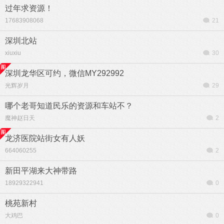
过年求资源！
17683908068
21
深圳北站
xiuxiu
30
深圳龙华区可约，微信MY292992
光辉岁月
29
哪个老哥知道民乐的资源和车站不？
魔神赵日天
2
龙济医院站街女有人妖
664060255
2
新田平湖来大神带路
18929322941
0
桃苑新村
大鸡巴
0