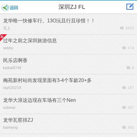
深圳ZJ FL
龙华唯一快修车行。13O沅且行且珍惜！！
无上
1010
过年之前之深圳旅游信息
sebby
174
民乐店啊香
kaikai8746
8
梅苑新村站街发现里面有3-4个车龄20+多
ray020219
187
龙华大浪这边现在车场有三个Nen
submar
347
龙华瓦窑排ZJ
baimeng
393