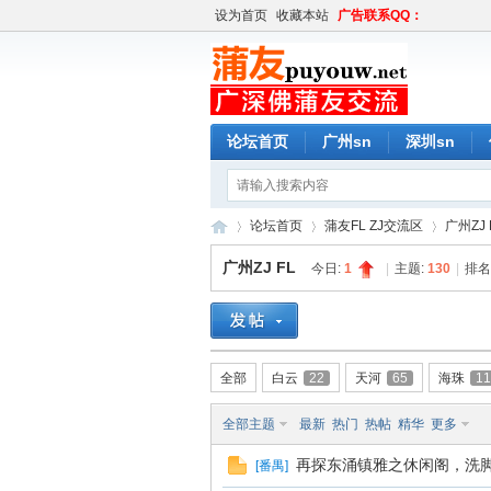
设为首页
收藏本站
广告联系QQ：
论坛首页
广州sn
深圳sn
论坛首页
蒲友FL ZJ交流区
广州ZJ 
广州ZJ FL
今日:
1
|
主题:
130
|
排名
蒲
»
›
›
全部
白云
22
天河
65
海珠
11
全部主题
最新
热门
热帖
精华
更多
再探东涌镇雅之休闲阁，洗脚
[
番禺
]