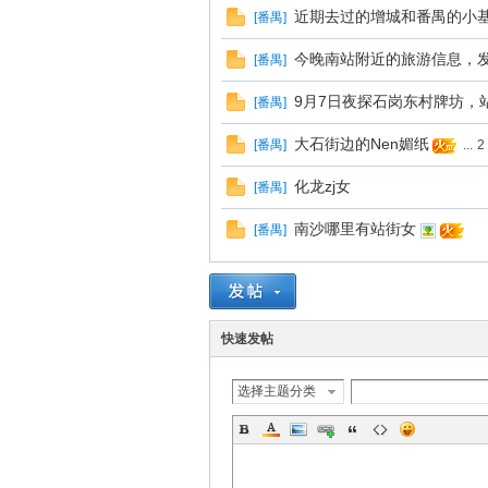
近期去过的增城和番禺的小
[
番禺
]
友
今晚南站附近的旅游信息，发
[
番禺
]
9月7日夜探石岗东村牌坊，
[
番禺
]
大石街边的Nen媚纸
[
番禺
]
...
2
化龙zj女
[
番禺
]
南沙哪里有站街女
[
番禺
]
网
快速发帖
选择主题分类
论