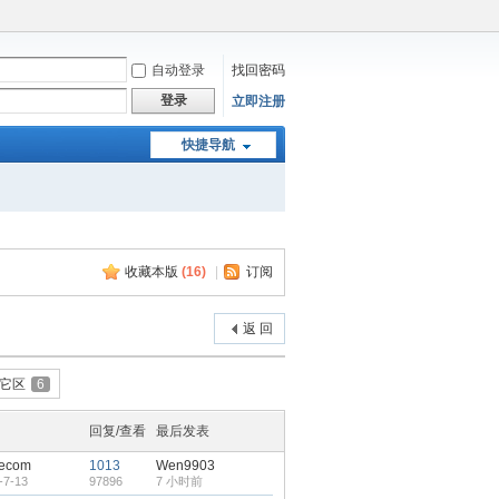
自动登录
找回密码
登录
立即注册
快捷导航
收藏本版
(
16
)
|
订阅
返 回
它区
6
回复/查看
最后发表
8ecom
1013
Wen9903
-7-13
97896
7 小时前