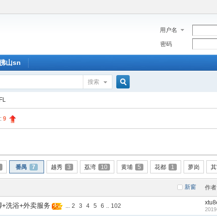
用户名
密码
佛山sn
搜索
搜
FL
:
9
索
番禺
7
越秀
3
荔湾
10
黄埔
5
花都
1
萝岗
其
新窗
作者
xtu
+洗浴+外卖服务
...
2
3
4
5
6
..
102
2019