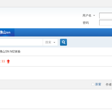
用户名
密码
佛山sn
搜索
搜
佛山SN MZ体验
:
11
索
新窗
作者