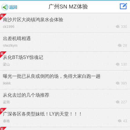
广州SN MZ体验
南沙片区大岗镇鸿泉水会体验
ck1996
330
出差机晴相遇
nlwzlkym
28
从化BT场SY惊魂记
梁山
130
曝光一批已从良或倒闭的场，免得大家白跑一趟
ikkkk
385
从化去过的几个场推荐
蓝雨
227
广深各区各类型妹纸！LY的天堂！！！
泰格
43