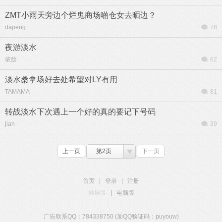
ZMT小雨天旁边个烂鬼商场啲仓女去晒边？
dapeng
78
夜游淡水
依纹
62
淡水桑拿场好去处希望对LY有用
TAMAMA
81
转战淡水下次遇上一个好的真的要记下号码
jian
39
上一页
第2页
下一页
首页
|
登录
|
注册
触屏版
|
电脑版
广告联系QQ：784338750 (加QQ验证码：puyouw)