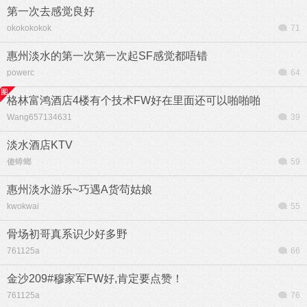
第一次去感觉良好
okokokokok
71
惠州淡水的第一次第一次起SF感觉都唔错
powerc
64
格林富鸿酒店4楼有个技术FW好在里面还可以啪啪啪
Wang657134631
39
淡水酒店KTV
傻蟑螂
59
惠州淡水游乐~巧遇A货苟姑娘
kwokwai
55
骨场初哥真系识少好多野
761125a
66
金沙209#穆家军FW好,肯定要点赞！
761125a
76