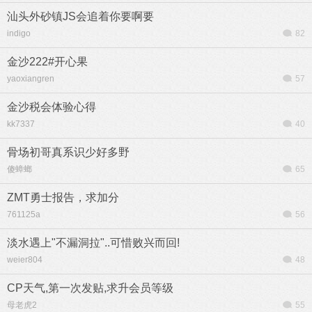
汕头外砂镇JS会追着你要啊要
indigo
82
金沙222#开心果
yaoxiangren
57
金沙税会体验心得
kk7337
40
骨场初哥真系识少好多野
傻蟑螂
65
ZMT勇士报告，求加分
761125a
56
淡水遇上"不漏洞拉"..可惜败兴而回!
weier804
48
CP天气,第一次发贴,求升会员等级
母老虎2
55