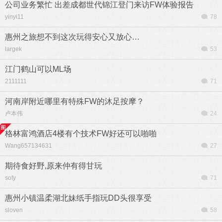
公司业务繁忙 出差成都世代锦江登门来访FW体验报告
yinyi11
78
惠州之旅想不到这次玩得安心又放心…
largek
53
江门鹤山可以ML场
2111111
71
河南岸附近哪里有特殊FW的沐足按摩？
卢本伟
24
格林富鸿酒店4楼有个技术FW好还可以啪啪
Wang657134631
27
期待食好野,原来仲有得甘玩
sofy
71
惠州小镇温柔湖北妹纸手指玩DD头很享受
sloven
58