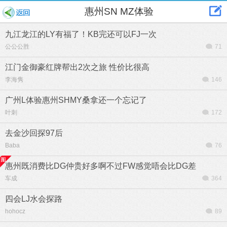
惠州SN MZ体验
九江龙江的LY有福了！KB完还可以FJ一次
公公公胜
71
江门金御豪红牌帮出2次之旅 性价比很高
李海隽
146
广州L体验惠州SHMY桑拿还一个忘记了
叶刺
172
去金沙回探97后
Baba
76
惠州既消费比DG仲贵好多啊不过FW感觉唔会比DG差
车成
364
四会LJ水会探路
hohocz
89