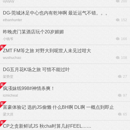
uyuyuy
200
DG-莞城沐足中心也内有乾坤啊 最近运气不错。。。
ethanhunter
152
昨晚虎门某酒店玩个20岁媚媚
小钱爷
166
ZMT FM等之旅 对野大到呢世人未见过咁大
wushuchao
108
DG五月花K场之旅 可惜不能过叶
架势堂
27
疯溞妹纸998#神情杀爽！
icmicheal
97
富豪体验记 选的JS偷懒 什么BH啊 DL啊 一概点到即止
梁大洪
65
CP之贪新鲜试JS 秋cha时算几好FEEL……