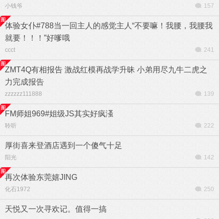
小钱爷
157
体验女仆#788当一回主人的感觉主人“不要嘛！我腰，我腰我
就要！！！”好嗲哦
ccct
241
ZMT4Q有相报告 激战红模再战学升昧 小弟用尽九牛二虎之
力完成报告
zzzzzz111888
139
FM师姐969#姐级JS其实好疯溞
聆听
222
厚街喜来登酒店遇到一个傻气十足
阳光
142
再次体验东莞嬉JING
化石1972
250
天悦又一次寻欢记。值得一搞