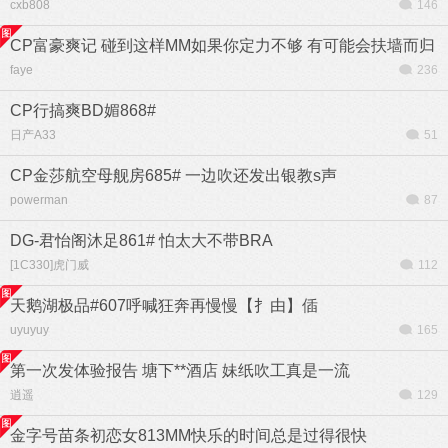
cxb808
146
CP富豪爽记 碰到这样MM如果你定力不够 有可能会扶墙而归
faye
236
CP行搞爽BD媚868#
日产A33
51
CP金莎航空母舰房685# 一边吹还发出银教s声
powerman
87
DG-君怡阁沐足861# 怕太大不带BRA
[1C330]虎门威
112
天鹅湖极品#607呼喊狂奔再慢慢【扌由】偛
uyuyuy
165
第一次发体验报告 塘下**酒店 妹纸吹工真是一流
逍遥
129
金字号苗条初恋女813MM快乐的时间总是过得很快