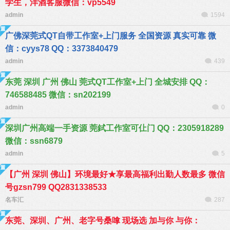
学生，洋酒客服微信：vp5549
admin
1594
广佛深莞式QT自带工作室+上门服务 全国资源 真实可靠 微
信：cyys78 QQ：3373840479
admin
439
东莞 深圳 广州 佛山 莞式QT工作室+上门 全城安排 QQ：
746588485 微信：sn202199
admin
0
深圳广州高端一手资源 莞鉽工作室可仩门 QQ：2305918289
微信：ssn6879
admin
5
【广州 深圳 佛山】环境最好★享最高福利出勤人数最多 微信
号gzsn799 QQ2831338533
名车汇
287
东莞、深圳、广州、老字号桑嗱 现场选 加与你 与你：