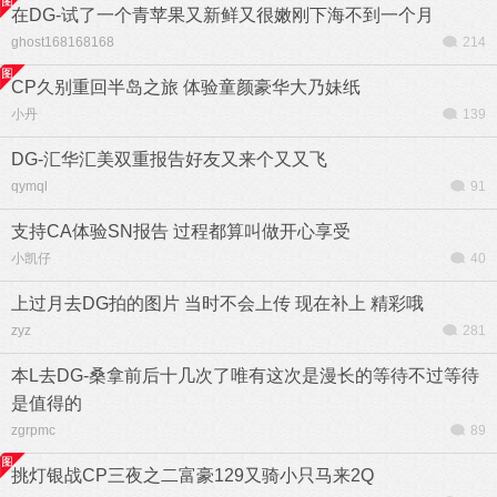
在DG-试了一个青苹果又新鲜又很嫩刚下海不到一个月
ghost168168168
214
CP久别重回半岛之旅 体验童颜豪华大乃妹纸
小丹
139
DG-汇华汇美双重报告好友又来个又又飞
qymql
91
支持CA体验SN报告 过程都算叫做开心享受
小凯仔
40
上过月去DG拍的图片 当时不会上传 现在补上 精彩哦
zyz
281
本L去DG-桑拿前后十几次了唯有这次是漫长的等待不过等待
是值得的
zgrpmc
89
挑灯银战CP三夜之二富豪129又骑小只马来2Q