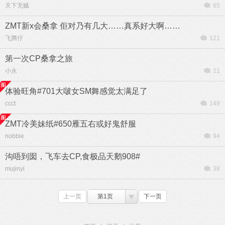
天下无贼
65
ZMT新x会桑拿 佢对乃有几大……真系好大啊……
飞腾仔
121
第一次CP桑拿之旅
小永
21
体验旺角#701大啵女SM舞感觉太满足了
ccct
149
ZMT冷美妹纸#650雁五右或好鬼舒服
nobbie
94
沟唔到囡，飞车去CP,食极品天鹅908#
mujinyi
38
上一页
第1页
下一页