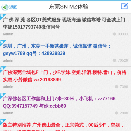
东莞SN MZ体验
广 佛 深 莞 各区QT莞式服务 现场海选 诚信靠谱 可全城上门
李娜15017793740微信同号
admin
83333
深圳，广州，东莞一手新茶嫩芽，诚信靠谱 微信号：
gsyw1789 qq号：428939839
admin
70529
广佛深莞全城包F上门，少F.学妹.空姐.洋酒.模特.雪山，价格
实惠 小芳微信:wx20198899
admin
7398
广深佛各区工作室和上门7米~30米，小飞机：zz77166
QQ:3947157749 与你:ccbb69
admin
2908
版主特别推荐 广州佛山最全，正宗莞式，00后少F，空姐，