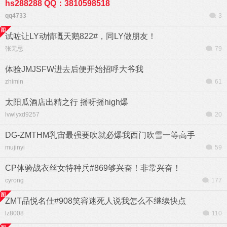
hs288288 QQ：3810598518
qq4733
3
试咗让LY动情嘅天鹅822#，同LY做朋友！
张无忌
79
体验JMJSFW进去后便开始招呼大爷我
zhimin
61
太阳瓜酒店出精之行 摇呀摇high爆
lvwlyxd9257
20
DG-ZMTHM乳宙最强要吹就必爆我西门吹雪一等高手
mujinyi
59
CP体验战衣丝女特种兵#869够兴奋！非常兴奋！
cyrong
177
ZMT品悦名仕#908笑容迷死人说我怎么不继续快点
lz8008
110